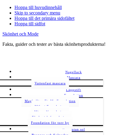
Hoppa till huvudinnehåll
Skip to secondary menu
Hoppa till det primära sidofältet
Hoppa till sidfot
Skönhet och Mode
Fakta, guider och tester av bästa skönhetsprodukterna!
Nagellack
Mascara
Vattenfast mascara
Läppstift
Foundation
Maybelline Fit Me Foundation
Milani Foundation
Mineralfoundation
Ekologisk foundation
Foundation för torr hy
Brun utan sol