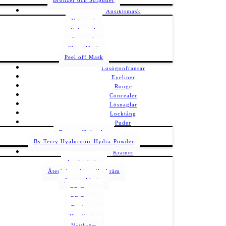
Bronzer och Solpuder
Ansiktsmask
Nattmask
Fuktmask
Lermask
Sheet Mask
Peel off Mask
Lösögonfransar
Eyeliner
Rouge
Concealer
Lösnaglar
Locktång
Puder
Bronzer/Solpuder
By Terry Hyaluronic Hydra-Powder
Krämer
Ansiktskräm
Återfuktande ansiktskräm
Antirynkkräm
BB Cream
CC Cream
Dagkräm
Handkräm
Nattkräm