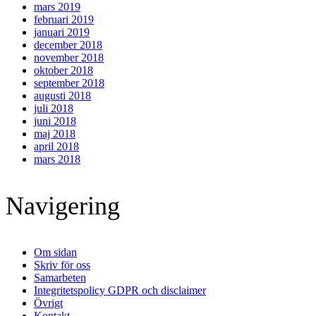
mars 2019
februari 2019
januari 2019
december 2018
november 2018
oktober 2018
september 2018
augusti 2018
juli 2018
juni 2018
maj 2018
april 2018
mars 2018
Footer
Navigering
Om sidan
Skriv för oss
Samarbeten
Integritetspolicy GDPR och disclaimer
Övrigt
Kontakt