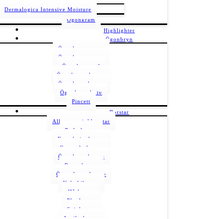
Dermalogica Intensive Moisture
Ögonkräm
Highlighter
Ögonbryn
Ögonbrynsserum
Ögonbrynspenna
Ögonbrynsgel
Ögonbrynsskugga
Ögonbrynsborste
Ögonbrynskniv
Pincett
Borstar
Allt om sminkborstar
Puderborste
Foundationborste
Concealerborste
Ögonbrynsborste
Rougeborste
Ögonskuggsborste
Kabukiborste
Hårborste
Plattborste
Svinborste
Ansiktsborste