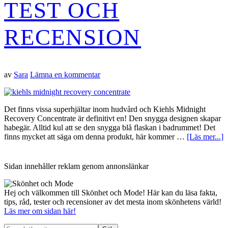
TEST OCH
RECENSION
av
Sara
Lämna en kommentar
Det finns vissa superhjältar inom hudvård och Kiehls Midnight
Recovery Concentrate är definitivt en! Den snygga designen skapar
habegär. Alltid kul att se den snygga blå flaskan i badrummet! Det
o
finns mycket att säga om denna produkt, här kommer …
[Läs mer...]
K
M
R
Primärt
Sidan innehåller reklam genom annonslänkar
C
–
T
sidofält
Hej och välkommen till Skönhet och Mode! Här kan du läsa fakta,
o
tips, råd, tester och recensioner av det mesta inom skönhetens värld!
r
Läs mer om sidan här!
Search