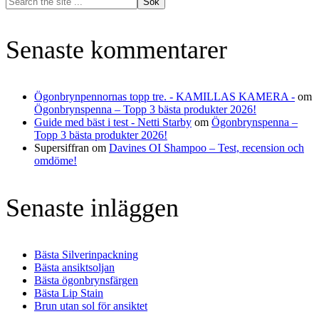
the
site
...
Senaste kommentarer
Ögonbrynpennornas topp tre. - KAMILLAS KAMERA -
om
Ögonbrynspenna – Topp 3 bästa produkter 2026!
Guide med bäst i test - Netti Starby
om
Ögonbrynspenna –
Topp 3 bästa produkter 2026!
Supersiffran
om
Davines OI Shampoo – Test, recension och
omdöme!
Senaste inläggen
Bästa Silverinpackning
Bästa ansiktsoljan
Bästa ögonbrynsfärgen
Bästa Lip Stain
Brun utan sol för ansiktet