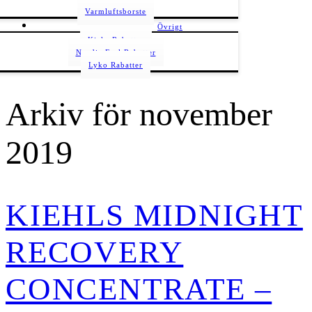
Varmluftsborste
Övrigt
Kicks Rabatter
Nordic Feel Rabatter
Lyko Rabatter
Arkiv för november
2019
KIEHLS MIDNIGHT
RECOVERY
CONCENTRATE –