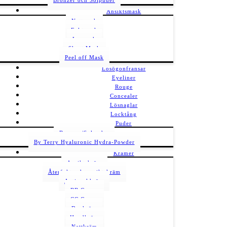
Bronzer och Solpuder
Ansiktsmask
Nattmask
Fuktmask
Lermask
Sheet Mask
Peel off Mask
Lösögonfransar
Eyeliner
Rouge
Concealer
Lösnaglar
Locktång
Puder
Bronzer/Solpuder
By Terry Hyaluronic Hydra-Powder
Krämer
Ansiktskräm
Återfuktande ansiktskräm
Antirynkkräm
BB Cream
CC Cream
Dagkräm
Handkräm
Nattkräm