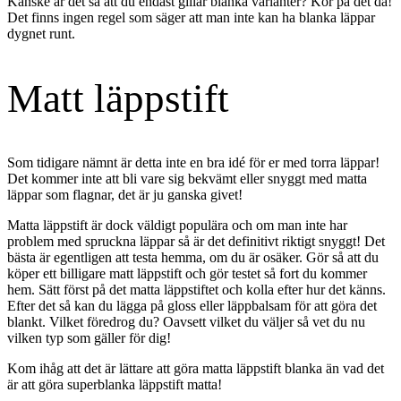
Kanske är det så att du endast gillar blanka varianter? Kör på det då!
Det finns ingen regel som säger att man inte kan ha blanka läppar
dygnet runt.
Matt läppstift
Som tidigare nämnt är detta inte en bra idé för er med torra läppar!
Det kommer inte att bli vare sig bekvämt eller snyggt med matta
läppar som flagnar, det är ju ganska givet!
Matta läppstift är dock väldigt populära och om man inte har
problem med spruckna läppar så är det definitivt riktigt snyggt! Det
bästa är egentligen att testa hemma, om du är osäker. Gör så att du
köper ett billigare matt läppstift och gör testet så fort du kommer
hem. Sätt först på det matta läppstiftet och kolla efter hur det känns.
Efter det så kan du lägga på gloss eller läppbalsam för att göra det
blankt. Vilket föredrog du? Oavsett vilket du väljer så vet du nu
vilken typ som gäller för dig!
Kom ihåg att det är lättare att göra matta läppstift blanka än vad det
är att göra superblanka läppstift matta!