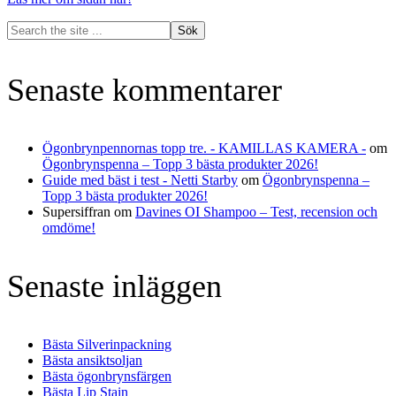
Search
the
site
...
Senaste kommentarer
Ögonbrynpennornas topp tre. - KAMILLAS KAMERA -
om
Ögonbrynspenna – Topp 3 bästa produkter 2026!
Guide med bäst i test - Netti Starby
om
Ögonbrynspenna –
Topp 3 bästa produkter 2026!
Supersiffran
om
Davines OI Shampoo – Test, recension och
omdöme!
Senaste inläggen
Bästa Silverinpackning
Bästa ansiktsoljan
Bästa ögonbrynsfärgen
Bästa Lip Stain