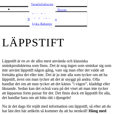
Varmluftsborste
Övrigt
Kicks Rabatter
Nordic Feel Rabatter
Lyko Rabatter
LÄPPSTIFT
Läppstift är en av de allra mest använda och klassiska
sminkprodukterna som finns. Det är nog ingen som sminkar sig som
inte använt läppstift någon gång, vare sig man efter det valde att
fortsätta göra det eller inte. Det är ju inte alla som tycker om att ha
läppstift, även om man tycker att det är snyggt på andra. Ofta
handlar det om att man tycker att det känns ”i vägen”, kladdigt eller
liknande. Sedan kan det också vara på det viset att man inte tycker
att läpparnas form passar för det. Det finns dock ett läppstift för alla,
det handlar bara om att hitta rätt i djungeln!
Nu är det dags för rejält med information om läppstift, så efter att du
har läst den här artikeln så kommer du att ha stenkoll!
Häng med