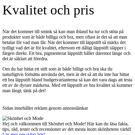
Kvalitet och pris
När det kommer till smink så kan man ibland ha tur och stöta på
produkter som är både billiga och bra, men oftast är det så att man
betalar för vad man får. När det kommer till läppstift så märks det
tydligt vad det är för kvalitet, eftersom ett dåligt läppstift släpper i
färgen direkt. Ett bra, pigmenterat läppstift håller däremot länge och
det är såklart att föredra.
Om du har hittat ett stift som är både billigt och bra ska du
naturligtvis fortsätta använda det, men är det så att du inte har hittat
ett bra läppstift bland budgetvarianterna så kan det vara dags att testa
ett av de dyrare märkena. Med ett läppstift av bra kvalitet så kommer
man långt, tänk på det!
Primärt
Sidan innehåller reklam genom annonslänkar
sidofält
Hej och välkommen till Skönhet och Mode! Här kan du läsa fakta,
tips, råd, tester och recensioner av det mesta inom skönhetens värld!
Läs mer om sidan här!