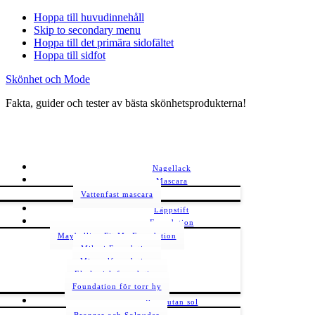
Hoppa till huvudinnehåll
Skip to secondary menu
Hoppa till det primära sidofältet
Hoppa till sidfot
Skönhet och Mode
Fakta, guider och tester av bästa skönhetsprodukterna!
Nagellack
Mascara
Vattenfast mascara
Läppstift
Foundation
Maybelline Fit Me Foundation
Milani Foundation
Mineralfoundation
Ekologisk foundation
Foundation för torr hy
Brun utan sol