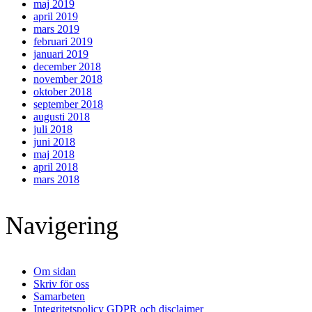
maj 2019
april 2019
mars 2019
februari 2019
januari 2019
december 2018
november 2018
oktober 2018
september 2018
augusti 2018
juli 2018
juni 2018
maj 2018
april 2018
mars 2018
Footer
Navigering
Om sidan
Skriv för oss
Samarbeten
Integritetspolicy GDPR och disclaimer