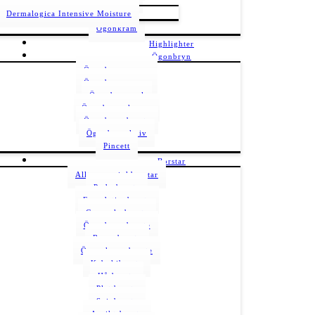
Dermalogica Intensive Moisture
Ögonkräm
Highlighter
Ögonbryn
Ögonbrynsserum
Ögonbrynspenna
Ögonbrynsgel
Ögonbrynsskugga
Ögonbrynsborste
Ögonbrynskniv
Pincett
Borstar
Allt om sminkborstar
Puderborste
Foundationborste
Concealerborste
Ögonbrynsborste
Rougeborste
Ögonskuggsborste
Kabukiborste
Hårborste
Plattborste
Svinborste
Ansiktsborste