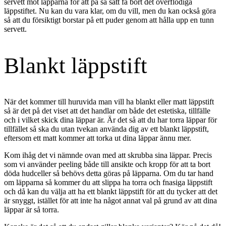
servett mot läpparna för att på så sätt få bort det överflödiga
läppstiftet. Nu kan du vara klar, om du vill, men du kan också göra
så att du försiktigt borstar på ett puder genom att hålla upp en tunn
servett.
Blankt läppstift
När det kommer till huruvida man vill ha blankt eller matt läppstift
så är det på det viset att det handlar om både det estetiska, tillfälle
och i vilket skick dina läppar är. Är det så att du har torra läppar för
tillfället så ska du utan tvekan använda dig av ett blankt läppstift,
eftersom ett matt kommer att torka ut dina läppar ännu mer.
Kom ihåg det vi nämnde ovan med att skrubba sina läppar. Precis
som vi använder peeling både till ansikte och kropp för att ta bort
döda hudceller så behövs detta göras på läpparna. Om du tar hand
om läpparna så kommer du att slippa ha torra och fnasiga läppstift
och då kan du välja att ha ett blankt läppstift för att du tycker att det
är snyggt, istället för att inte ha något annat val på grund av att dina
läppar är så torra.