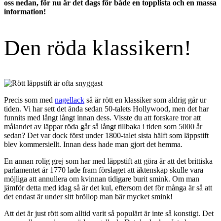
oss nedan, för nu är det dags för både en topplista och en massa
information!
Den röda klassikern!
Precis som med
nagellack
så är rött en klassiker som aldrig går ur
tiden. Vi har sett det ända sedan 50-talets Hollywood, men det har
funnits med långt långt innan dess. Visste du att forskare tror att
målandet av läppar röda går så långt tillbaka i tiden som 5000 år
sedan? Det var dock först under 1800-talet sista hälft som läppstift
blev kommersiellt. Innan dess hade man gjort det hemma.
En annan rolig grej som har med läppstift att göra är att det brittiska
parlamentet år 1770 lade fram förslaget att äktenskap skulle vara
möjliga att annullera om kvinnan tidigare burit smink. Om man
jämför detta med idag så är det kul, eftersom det för många är så att
det endast är under sitt bröllop man bär mycket smink!
Att det är just rött som alltid varit så populärt är inte så konstigt. Det