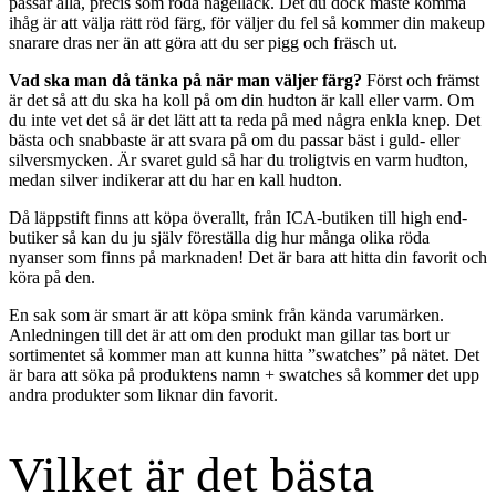
passar alla, precis som röda nagellack. Det du dock måste komma
ihåg är att välja rätt röd färg, för väljer du fel så kommer din makeup
snarare dras ner än att göra att du ser pigg och fräsch ut.
Vad ska man då tänka på när man väljer färg?
Först och främst
är det så att du ska ha koll på om din hudton är kall eller varm. Om
du inte vet det så är det lätt att ta reda på med några enkla knep. Det
bästa och snabbaste är att svara på om du passar bäst i guld- eller
silversmycken. Är svaret guld så har du troligtvis en varm hudton,
medan silver indikerar att du har en kall hudton.
Då läppstift finns att köpa överallt, från ICA-butiken till high end-
butiker så kan du ju själv föreställa dig hur många olika röda
nyanser som finns på marknaden! Det är bara att hitta din favorit och
köra på den.
En sak som är smart är att köpa smink från kända varumärken.
Anledningen till det är att om den produkt man gillar tas bort ur
sortimentet så kommer man att kunna hitta ”swatches” på nätet. Det
är bara att söka på produktens namn + swatches så kommer det upp
andra produkter som liknar din favorit.
Vilket är det bästa