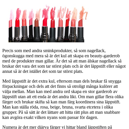
Precis som med andra sminkprodukter, så som nagellack,
ögonskugga med mera så är det kul att skapa en beauty-garderob
med de produkter man gillar. Är det så att man älskar nagellack så
brukar det vara det som tar störst plats och är det läppstift eller något
annat så är det istället det som tar störst plats.
Med läppstift är det extra kul, eftersom man dels brukar få snygga
förpackningar och dels att det finns så otroligt många kulörer att
välja mellan. Man kan med andra ord skapa en stor garderob av
läppstift utan att ett enda är det andra likt. Om man gillar flera olika
färger och brukar skifta så kan man färg koordinera sina läppstift.
Man kan ställa röda, rosa, beige, bruna, svarta etcetera i olika
grupper. På så sätt är det lättare att hitta rätt plus att man snabbare
kan avgöra exakt vilken nyans som passar för dagen.
Numera är det mer djärva färger vi hittar bland läppstiften på