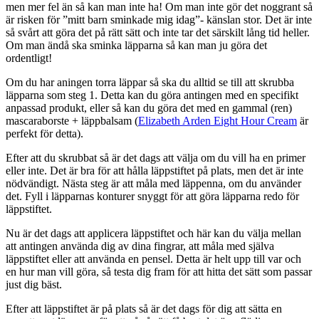
men mer fel än så kan man inte ha! Om man inte gör det noggrant så
är risken för ”mitt barn sminkade mig idag”- känslan stor. Det är inte
så svårt att göra det på rätt sätt och inte tar det särskilt lång tid heller.
Om man ändå ska sminka läpparna så kan man ju göra det
ordentligt!
Om du har aningen torra läppar så ska du alltid se till att skrubba
läpparna som steg 1. Detta kan du göra antingen med en specifikt
anpassad produkt, eller så kan du göra det med en gammal (ren)
mascaraborste + läppbalsam (
Elizabeth Arden Eight Hour Cream
är
perfekt för detta).
Efter att du skrubbat så är det dags att välja om du vill ha en primer
eller inte. Det är bra för att hålla läppstiftet på plats, men det är inte
nödvändigt. Nästa steg är att måla med läppenna, om du använder
det. Fyll i läpparnas konturer snyggt för att göra läpparna redo för
läppstiftet.
Nu är det dags att applicera läppstiftet och här kan du välja mellan
att antingen använda dig av dina fingrar, att måla med själva
läppstiftet eller att använda en pensel. Detta är helt upp till var och
en hur man vill göra, så testa dig fram för att hitta det sätt som passar
just dig bäst.
Efter att läppstiftet är på plats så är det dags för dig att sätta en