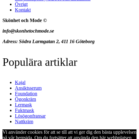
Övrigt
Kontakt
Skönhet och Mode ©
info@skonhetochmode.se
Adress: Södra Larmgatan 2, 411 16 Göteborg
Populära artiklar
Kajal
Ansiktsserum
Foundation
Ögonkräm
Lermask
Fuktmask
Lösögonfransar
Nattkräm
Vi använder cookies för att se till att vi ger dig den bästa upplevelsen
på vår hemsida. Om du fortsätter att använda den här webbplatsen