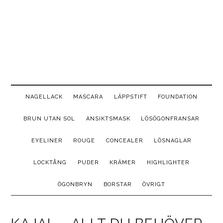
Hoppa
Skip
Hoppa
Hoppa
till
to
till
till
huvudinnehåll
secondary
det
sidfot
menu
primära
sidofältet
NAGELLACK
MASCARA
LÄPPSTIFT
FOUNDATION
BRUN UTAN SOL
ANSIKTSMASK
LÖSÖGONFRANSAR
EYELINER
ROUGE
CONCEALER
LÖSNAGLAR
LOCKTÅNG
PUDER
KRÄMER
HIGHLIGHTER
ÖGONBRYN
BORSTAR
ÖVRIGT