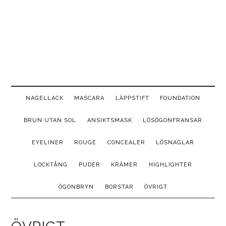
Hoppa
Skip
Hoppa
Hoppa
till
to
till
till
huvudinnehåll
secondary
det
sidfot
menu
primära
sidofältet
NAGELLACK
MASCARA
LÄPPSTIFT
FOUNDATION
BRUN UTAN SOL
ANSIKTSMASK
LÖSÖGONFRANSAR
EYELINER
ROUGE
CONCEALER
LÖSNAGLAR
LOCKTÅNG
PUDER
KRÄMER
HIGHLIGHTER
ÖGONBRYN
BORSTAR
ÖVRIGT