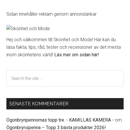
Primärt
Sidan innehåller reklam genom annonslänkar
sidofält
Hej och välkommen till Skönhet och Mode! Här kan du
läsa fakta, tips, råd, tester och recensioner av det mesta
inom skönhetens värld!
Läs mer om sidan här!
Search
the
site
...
SENASTE KOMMENTARER
Ögonbrynpennornas topp tre. - KAMILLAS KAMERA -
om
Ögonbrynspenna – Topp 3 bästa produkter 2026!